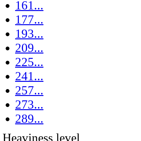
161...
177...
193...
209...
225...
241...
257...
273...
289...
Heaviness level