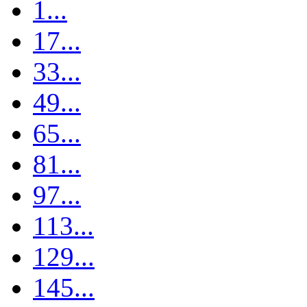
1...
17...
33...
49...
65...
81...
97...
113...
129...
145...