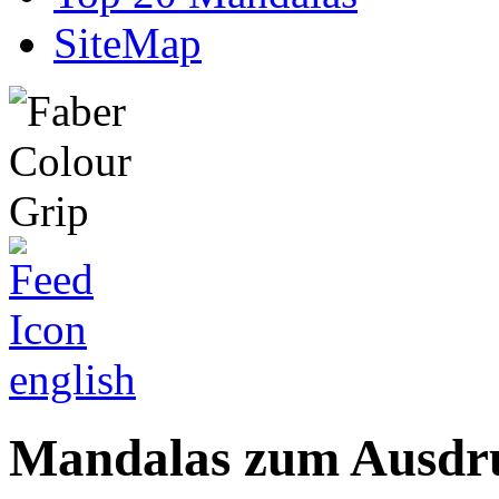
SiteMap
english
Mandalas zum Ausdru