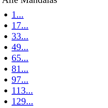
1...
17...
33...
49...
65...
81...
97...
113...
129...