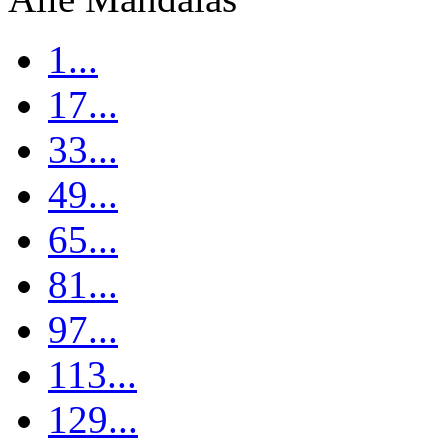
1...
17...
33...
49...
65...
81...
97...
113...
129...